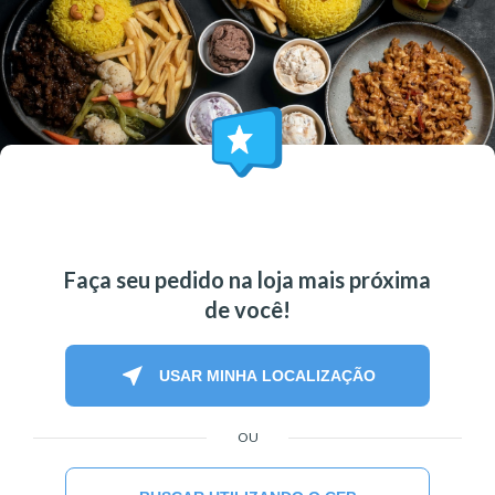
Faça seu pedido na loja mais próxima
de você!
near_me
USAR MINHA LOCALIZAÇÃO
OU